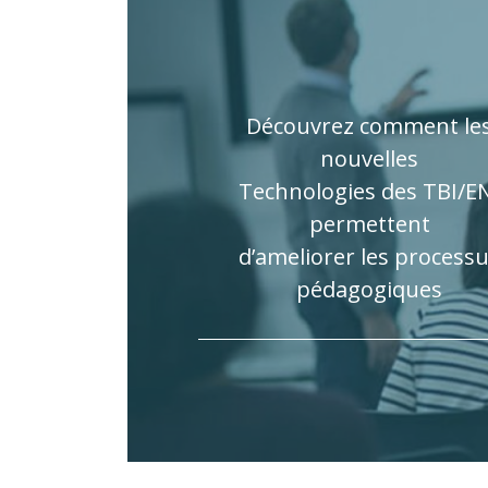
Découvrez comment le
nouvelles
Technologies des TBI/E
permettent
d’ameliorer les process
pédagogiques