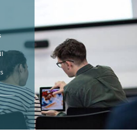
s
NI
us