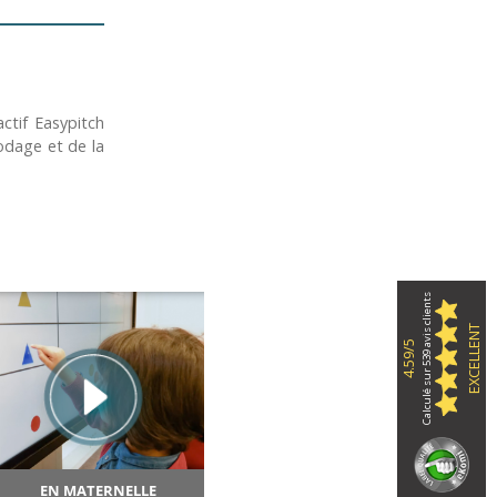
actif Easypitch
codage et de la
Calculé sur 539 avis clients
EXCELLENT
4.59/5
EN MATERNELLE