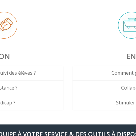
ION
EN
ivi des élèves ?
Comment g
stance ?
Collab
dicap ?
Stimuler
QUIPE À VOTRE SERVICE & DES OUTILS À DISPO