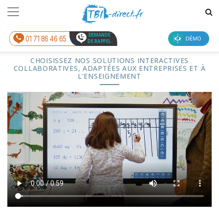
DEMANDE
01 71 86 46 65
DE RAPPEL
CHOISISSEZ NOS SOLUTIONS INTERACTIVES
COLLABORATIVES, ADAPTÉES AUX ENTREPRISES ET À
L’ENSEIGNEMENT