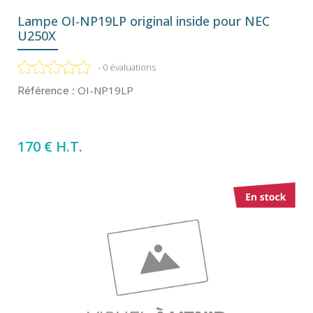
Lampe OI-NP19LP original inside pour NEC
U250X
- 0 évaluations
OI-NP19LP
Référence :
170 € H.T.