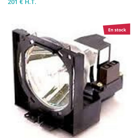
201 € H.T.