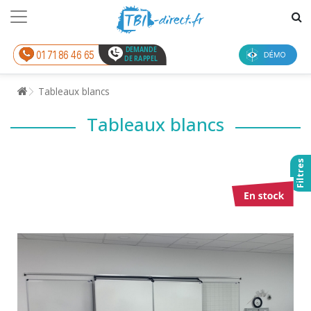
DEMANDE
01 71 86 46 65
DE RAPPEL
Tableaux blancs
Tableaux blancs
Filtres
Marque :
Toutes
Trier par :