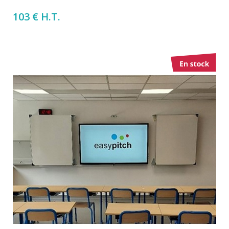
103 € H.T.