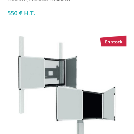
550 € H.T.