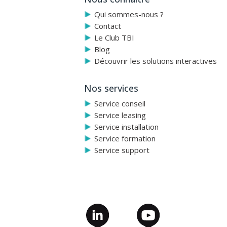
parfaitement intégrés. Le créateur d'activités inclut des a
appropriés au niveau scolaire en fonction des population
Qui sommes-nous ?
Contact
Tous nos tutoriels de vidéos pour le Mimio Studio
Le Club TBI
Blog
Découvrir les solutions interactives
Nos services
Service conseil
Service leasing
Service installation
Service formation
Service support