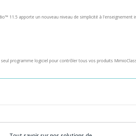
dio™ 11.5 apporte un nouveau niveau de simplicité à l'enseignement int
 un seul programme logiciel pour contrôler tous vos produits MimioClas
uction de textes de dessins et avec des instructions spécifiques aux
loc-notes MimioStudio, utilisé et réutilisé ou partagé avec d'autres 
vants car les étudiants et les enseignants peuvent écrire, dessiner, me
nnovation qui permet aux utilisateurs de créer des exercices et de les
Tout savoir sur nos solutions de