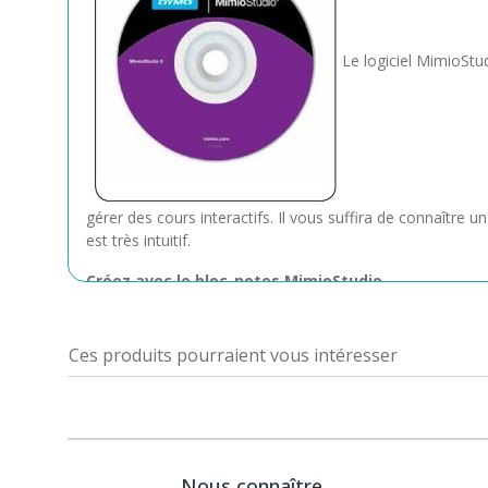
Le logiciel MimioStu
gérer des cours interactifs. Il vous suffira de connaître
est très intuitif.
Créez avec le bloc-notes MimioStudio
Personnalisez vos cours avec des outils complets de prod
enregistré dans l'espace de travaux multipages de votre b
Ces produits pourraient vous intéresser
de créer et de présenter des cours plus motivants et capti
ou annoter des cours.
Créez plus vite des activités enrichies.
Le logiciel MimioStudio 11.5 inclut ActivityWizard, une i
Nous connaître