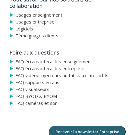
ctivités et des modèles identifiés par niveau, par âge et par sujet. Aus
collaboration
s.
Usages enseignement
Usages entreprise
Logiciels
Témoignages clients
Foire aux questions
FAQ écrans interactifs enseignement
FAQ écrans interactifs entreprise
FAQ vidéoprojecteurs ou tableaux interactifs
FAQ supports écrans
FAQ visualiseurs
FAQ BYOD & BYOM
FAQ caméras et son
Recevoir la newsletter Entreprise