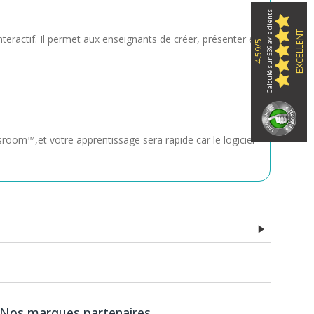
Calculé sur 539 avis clients
EXCELLENT
eractif. Il permet aux enseignants de créer, présenter et
4.59/5
sroom™,et votre apprentissage sera rapide car le logiciel
 cours dispensés en classe. Chaque cours peut être
enseignants et étudiants. Un jeu d'outils complet permet
ttre en surbrillance, révéler, colorer, découper l'écran
 remplir automatiquement de contenus intelligents
Nos marques partenaires