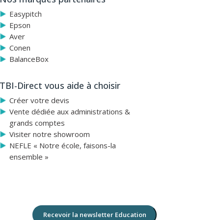
si, les enseignants sont-ils sûrs de créer des exercices
Easypitch
Epson
Aver
Conen
BalanceBox
TBI-Direct vous aide à choisir
Créer votre devis
Vente dédiée aux administrations &
grands comptes
Visiter notre showroom
NEFLE « Notre école, faisons-la
ensemble »
Recevoir la newsletter Education