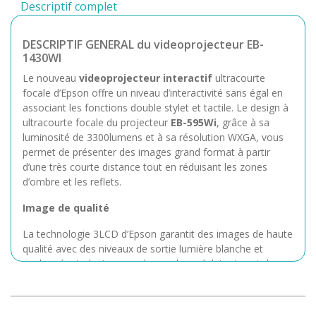
Descriptif complet
DESCRIPTIF GENERAL du videoprojecteur EB-
1430WI
Le nouveau
videoprojecteur interactif
ultracourte
focale d’Epson offre un niveau d’interactivité sans égal en
associant les fonctions double stylet et tactile. Le design à
ultracourte focale du projecteur
EB-595Wi
, grâce à sa
luminosité de 3300lumens et à sa résolution WXGA, vous
permet de présenter des images grand format à partir
d’une très courte distance tout en réduisant les zones
d’ombre et les reflets.
Image de qualité
La technologie 3LCD d’Epson garantit des images de haute
qualité avec des niveaux de sortie lumière blanche et
couleur équivalents, pour des couleurs éclatantes et des
images lumineuses, même en plein jour, mais également
des couleurs trois fois plus lumineuses que les principaux
projecteurs concurrents1. La résolution WXGA, qui