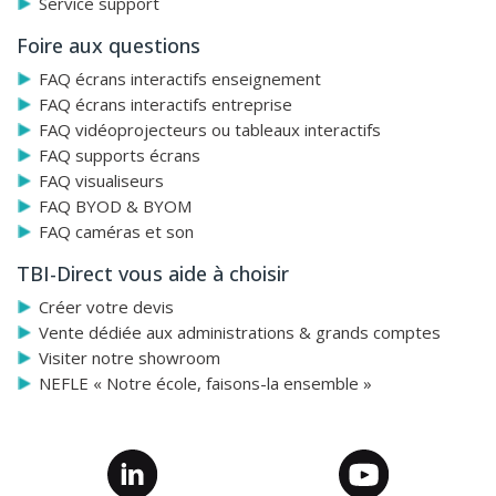
Service support
Micro intégré
Foire aux questions
Stockage sur mémoire interne, carte SDHC ou clé
USB
FAQ écrans interactifs enseignement
FAQ écrans interactifs entreprise
Menus sur écran extrêmement intuitifs
FAQ vidéoprojecteurs ou tableaux interactifs
FAQ supports écrans
Lampe LED intégrée avec durée de vie de 20.000
FAQ visualiseurs
heures
FAQ BYOD & BYOM
Différents outils de présentation et de comparaison
FAQ caméras et son
Logiciel Suite A+ incluant A+ Plug-in pour
TBI-Direct vous aide à choisir
PowerPoint, Word et Excel, et logiciel pour
Créer votre devis
visualiseur AVerVision 4
Vente dédiée aux administrations & grands comptes
Visiter notre showroom
Annotations intégrées
NEFLE « Notre école, faisons-la ensemble »
Zoom optique 8X