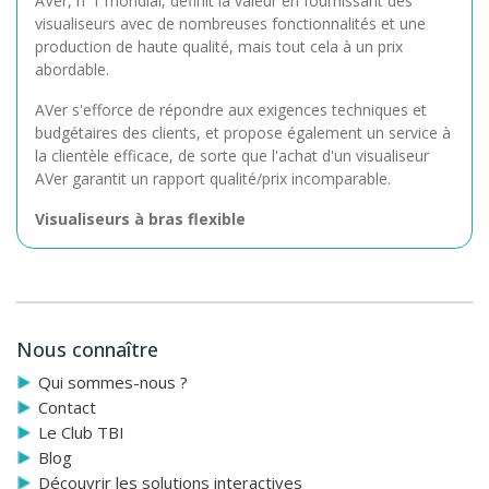
AVer, n°1 mondial, définit la valeur en fournissant des
visualiseurs avec de nombreuses fonctionnalités et une
production de haute qualité, mais tout cela à un prix
abordable.
AVer s'efforce de répondre aux exigences techniques et
budgétaires des clients, et propose également un service à
la clientèle efficace, de sorte que l'achat d'un visualiseur
AVer garantit un rapport qualité/prix incomparable.
Visualiseurs à bras flexible
AVer offre deux gammes de visualiseurs à bras flexible : les
séries CP et F. La toute nouvelle série F allie la portabilité
et la flexibilité de la gamme CP à des fonctions exclusives :
Annotations intégrées sans PC, enregistrement direct sur
Nous connaître
clé USB ou carte SD, 30 images /seconde, résolution de
sortie HD...
Qui sommes-nous ?
Contact
Tous ces visualiseurs à bras flexible vous permettent de
Le Club TBI
capturer des images et des vidéos d'une qualité
Blog
irréprochable !
Découvrir les solutions interactives