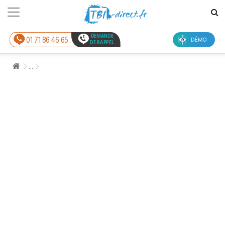
DEMANDE
01 71 86 46 65
DE RAPPEL
...