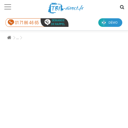
DEMANDE
01 71 86 46 65
DE RAPPEL
...