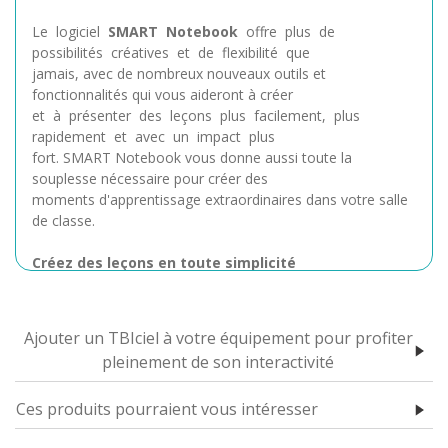
Le logiciel
SMART Notebook
offre plus de
possibilités créatives et de flexibilité que
jamais, avec de nombreux nouveaux outils et
fonctionnalités qui vous aideront à créer
et à présenter des leçons plus facilement, plus
rapidement et avec un impact plus
fort. SMART Notebook vous donne aussi toute la
souplesse nécessaire pour créer des
moments d'apprentissage extraordinaires dans votre salle
de classe.
Créez des leçons en toute simplicité
Le
logiciel SMART Notebook
s'utilise de manière
très naturelle – que vous soyez
Ajouter un TBIciel à votre équipement pour profiter
débutant ou expert. Les icônes et les menus sont intuitifs,
pleinement de son interactivité
si bien que vous ne serez
jamais perdu. La barre d'outils dynamique vous met tous
Ces produits pourraient vous intéresser
les outils créatifs à portée
de main, vous faites tout plus facilement et rapidement