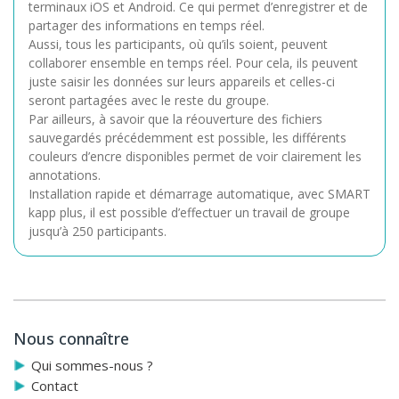
terminaux iOS et Android. Ce qui permet d’enregistrer et de
partager des informations en temps réel.
Aussi, tous les participants, où qu’ils soient, peuvent
collaborer ensemble en temps réel. Pour cela, ils peuvent
juste saisir les données sur leurs appareils et celles-ci
seront partagées avec le reste du groupe.
Par ailleurs, à savoir que la réouverture des fichiers
sauvegardés précédemment est possible, les différents
couleurs d’encre disponibles permet de voir clairement les
annotations.
Installation rapide et démarrage automatique, avec SMART
kapp plus, il est possible d’effectuer un travail de groupe
jusqu’à 250 participants.
Quand tableau blanc et écran se rencontrent :
Smart Kapp iQ est en effet plus qu’un tableau blanc, c’est le
meilleur écran ultra HD au monde incluant :
Annotations multidirectionnelles :
pour tous les
Nous connaître
participants, tant qu’ils soient connectés et quelque soit
leur appareil, ils peuvent écrire sur l’écran à temps réel. Les
Qui sommes-nous ?
couleurs d’encre, à la fois, permettent de reconnaître les
Contact
contributions de chacun et de donner vie aux idées.