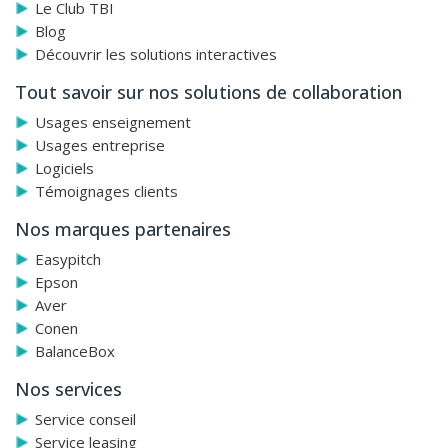
Le Club TBI
Ecran-à-appareils connectés :
afin de pouvoir partager et
Blog
enregistrer du contenu sur n’importe quel ordinateur
Découvrir les solutions interactives
portable, tablette, écran Smart kapp iQ ou smarrtphone en
temps réel, il suffit de se connecter à n’importe quel
Tout savoir sur nos solutions de collaboration
appareil Android ou iOS au Smart kapp iQ.
Usages enseignement
Usages entreprise
Logiciels
Témoignages clients
Nos marques partenaires
Easypitch
Epson
Aver
Conen
BalanceBox
Nos services
Service conseil
Service leasing