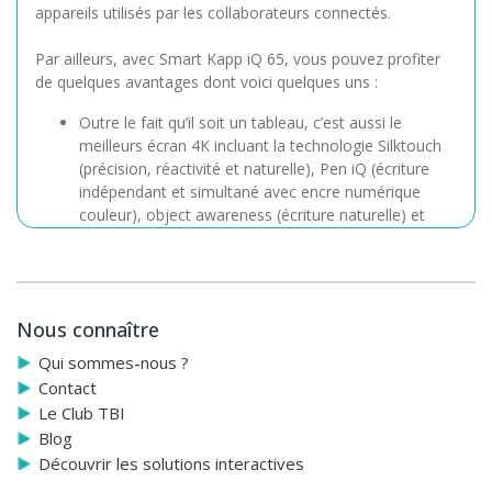
appareils utilisés par les collaborateurs connectés.
Par ailleurs, avec Smart Kapp iQ 65, vous pouvez profiter
de quelques avantages dont voici quelques uns :
Outre le fait qu’il soit un tableau, c’est aussi le
meilleurs écran 4K incluant la technologie Silktouch
(précision, réactivité et naturelle), Pen iQ (écriture
indépendant et simultané avec encre numérique
couleur), object awareness (écriture naturelle) et
résolution ultra HD 4K
Partage multidirectionnel où tout collaborateur, où
qu’il soit, peut y écrire en temps réel
Ecran à appareil ; connexion possible que ce soit par
Nous connaître
Android ou par iOS
Connexion simple et facile grâce à l’application Smart
Qui sommes-nous ?
kapp
Contact
Partage et visibilité des données sur tous les
Le Club TBI
appareils connectés
Blog
Installation rapide
Découvrir les solutions interactives
Démarrage automatique
Travail de groupe jusqu’à 250 participants