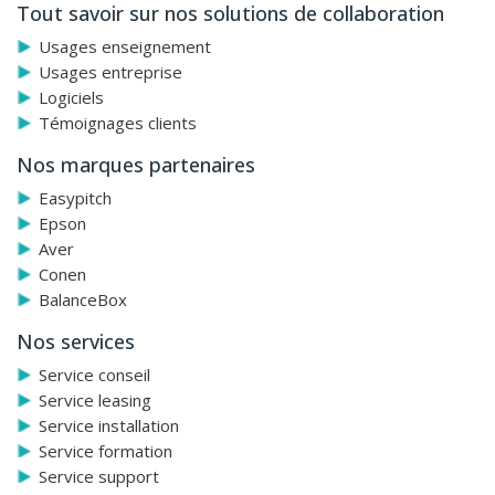
Tout savoir sur nos solutions de collaboration
Enregistrement et partage de notes possibles pour
Usages enseignement
tous les participants
Données sécurisées par défaut
Usages entreprise
Logiciels
Témoignages clients
Nos marques partenaires
Easypitch
Epson
Aver
Conen
BalanceBox
Nos services
Service conseil
Service leasing
Service installation
Service formation
Service support