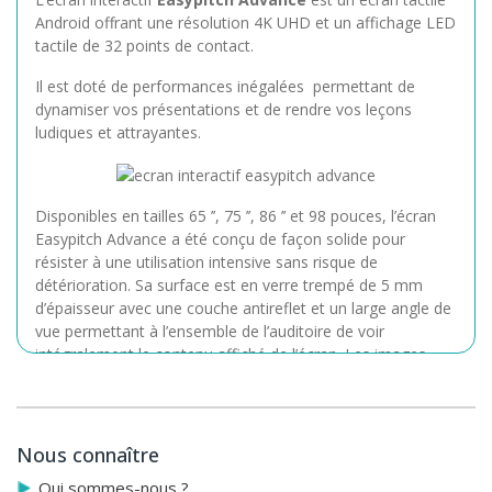
Android offrant une résolution 4K UHD et un affichage LED
tactile de 32 points de contact.
Il est doté de performances inégalées permettant de
dynamiser vos présentations et de rendre vos leçons
ludiques et attrayantes.
Disponibles en tailles 65 ’’, 75 ’’, 86 ’’ et 98 pouces, l’écran
Easypitch Advance a été conçu de façon solide pour
résister à une utilisation intensive sans risque de
détérioration. Sa surface est en verre trempé de 5 mm
d’épaisseur avec une couche antireflet et un large angle de
vue permettant à l’ensemble de l’auditoire de voir
intégralement le contenu affiché de l’écran. Les images
sont dynamiques extraordinairement nettes, couplées à la
qualité sonore exceptionnelle des trois haut-parleurs
intégrés, vous offrent une expérience multimédia
incomparable.
Nous connaître
Qui sommes-nous ?