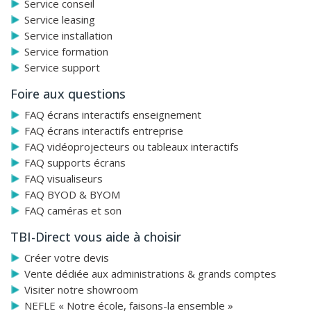
avec carte Wifi, de version ultra puissante 7.1 évolutive
Service conseil
automatiquement en fonction des mises à jour
Service leasing
disponibles. 30 applications Android les plus courantes sont
Service installation
préinstallées pour vous offrir un maximum de confort
Service formation
d’utilisation.
Service support
Foire aux questions
Logiciel interactif intuitif
Annotation, reconnaissance d’écriture, écriture différenciée
FAQ écrans interactifs enseignement
en simultané, importation de fichiers, enregistrement
FAQ écrans interactifs entreprise
vidéo, partage… Une multitude de fonctionnalités que
FAQ vidéoprojecteurs ou tableaux interactifs
présente l’écran interactif Easypitch Advance pour rendre
FAQ supports écrans
vos réunions plus collaboratives et vos cours plus
FAQ visualiseurs
participatifs.
FAQ BYOD & BYOM
FAQ caméras et son
Enfin, les écrans interactifs Easypitch Advance sont
garantis 3 ans, des extensions de garantie sont également
TBI-Direct vous aide à choisir
proposées en option.
Créer votre devis
Vente dédiée aux administrations & grands comptes
Visiter notre showroom
NEFLE « Notre école, faisons-la ensemble »