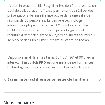
L’écran interactif tactile Easypitch Pro de 65 pouces est un
outil de collaboration efficace permettant de réaliser des
présentations de manière interactive dans une salle de
réunion de 20 personnes. La dernière technologie
infrarouge optique LED permet
32 points de contact
tactile au stylet et aux doigts. Il permet également
l’écriture différenciée grâce à 2 types de stylets fournis qui
se placent dans un plumier intégré au cadre de l’écran.
Disponible en différentes tailles 65”, 75”, 86” et 98”, l’écran
interactif
Easypitch PRO
est une mine de performances
technologiques conçues spécialement pour l’entreprise.
Ecran interactif ergonomique de finition
soignée
L’écran interactif tactile Easypitch Pro a été conçu de
matériaux robustes lui donnant une
grande résistance
dans le temps. Son cadre est en métal brossé noir bien
Nous connaître