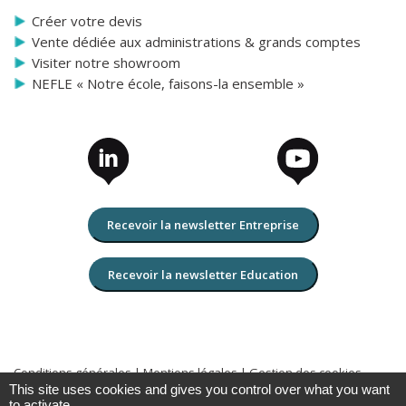
Créer votre devis
Vente dédiée aux administrations & grands comptes
Visiter notre showroom
NEFLE « Notre école, faisons-la ensemble »
Recevoir la newsletter Entreprise
Recevoir la newsletter Education
Conditions générales
|
Mentions légales
|
Gestion des cookies
This site uses cookies and gives you control over what you want
Copyright 2026 TBI-Direct Tous droits réservés
to activate