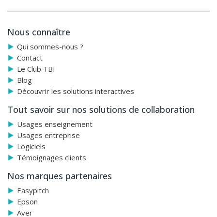
installation supplémentaire.
Vous pouvez connecter un Fone540 à votre PC via un
Nous connaître
câble USB-A et vous connecter à votre tablette ou
smartphone via un couplage sans fil Bluetooth.
Qui sommes-nous ?
Contact
Vous pouvez utiliser votre PC ou votre smartphone, ou les
Le Club TBI
deux, pour profiter de la réunion de la manière qui vous
Blog
convient le mieux. Le système d'appariement est conçu
Découvrir les solutions interactives
pour faciliter votre travail et accélérer le début de la
réunion.
Tout savoir sur nos solutions de collaboration
Usages enseignement
Usages entreprise
Logiciels
Témoignages clients
Nos marques partenaires
Easypitch
Epson
Aver