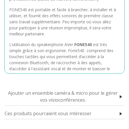
FONE540 est portable et facile à brancher, à installer et à
utiliser, et fournit des effets sonores de première classe
sans travail supplémentaire. Peu importe où vous allez
pour participer à une réunion impromptue, il sera votre
meilleur partenaire.
L’utilisation du speakerphone AVer
FONE540
est très
simple grâce à son ergonomie. Fone540 comprend des
touches tactiles qui vous permettent d’accéder à la
connexion Bluetooth, de raccrocher à des appels,
d’accéder à l'assistant vocal et de monter et baisser le
volume.
Vous disposez de toutes les commandes de base
facilement accessibles via des LED colorées pour
Ajouter un ensemble caméra & micro pour le gérer
comprendre instantanément l'état de votre
vos visioconférences.
communication.
Ces produits pourraient vous intéresser
Cette version est optimisée pour Microsoft Teams, vous
permettant d'accéder immédiatement à toutes les
fonctionnalités avancées de ce logiciel de réunion sans