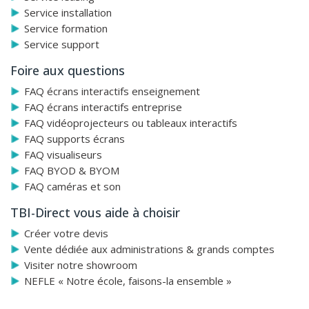
support est en acier mécano-soudé, avec un guidage à
Service installation
roulement à billes sur une glissière en aluminium.
Service formation
L'ensemble pèse au total 125,5 kg.
Service support
Foire aux questions
FAQ écrans interactifs enseignement
FAQ écrans interactifs entreprise
FAQ vidéoprojecteurs ou tableaux interactifs
FAQ supports écrans
FAQ visualiseurs
FAQ BYOD & BYOM
FAQ caméras et son
TBI-Direct vous aide à choisir
Créer votre devis
Vente dédiée aux administrations & grands comptes
Visiter notre showroom
NEFLE « Notre école, faisons-la ensemble »