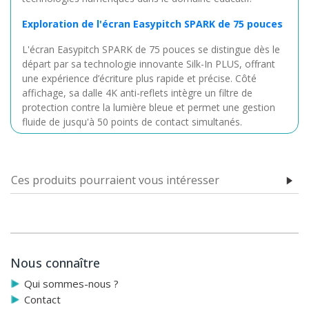
Exploration de l'écran Easypitch SPARK de 75 pouces
L'écran Easypitch SPARK de 75 pouces se distingue dès le
départ par sa technologie innovante Silk-In PLUS, offrant
une expérience d’écriture plus rapide et précise. Côté
affichage, sa dalle 4K anti-reflets intègre un filtre de
protection contre la lumière bleue et permet une gestion
fluide de jusqu'à 50 points de contact simultanés.
Sur le plan fonctionnel, cet écran interactif propose deux
espaces de travail distincts. Le système Android 13.0
assure une prise en main intuitive des fonctionnalités et
Ces produits pourraient vous intéresser
des applications installées, tandis que l'option d'ajout d'un
rack OPS permet de passer facilement à un environnement
Windows professionnel.
Enfin, l'Easypitch SPARK de 75 pouces se distingue par sa
connectivité complète, notamment grâce à son port USB
Nous connaître
de type C. Cette connexion permet de réaliser des
Qui sommes-nous ?
projections, d'accéder au réseau, d’assurer une réactivité
Contact
tactile immédiate et de charger simultanément un