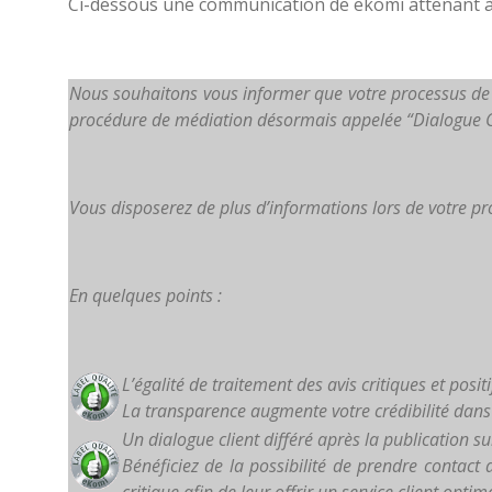
Ci-dessous une communication de ekomi attenant à l
Nous souhaitons vous informer que votre processus de 
procédure de médiation désormais appelée “Dialogue Clie
Vous disposerez de plus d’informations lors de votre pr
En quelques points :
L’égalité de traitement des avis critiques et positi
La transparence augmente votre crédibilité dan
Un dialogue client différé après la publication su
Bénéficiez de la possibilité de prendre contact av