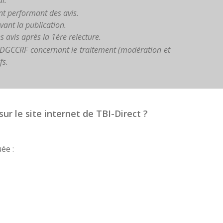
al.
t performant des avis.
avant la publication.
s avis après la 1ère relecture.
 DGCCRF concernant le traitement (modération et
fs.
sur le site internet de TBI-Direct ?
ée :