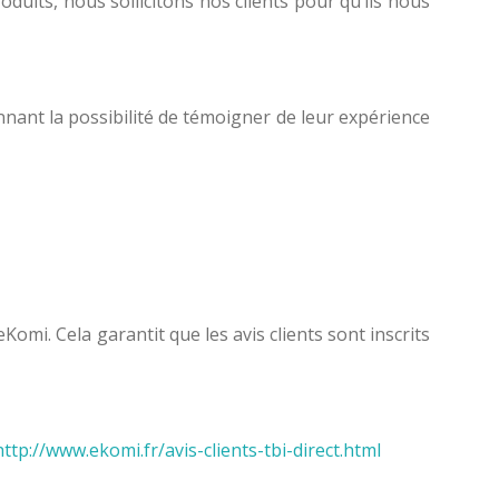
oduits, nous sollicitons nos clients pour qu’ils nous
nnant la possibilité de témoigner de leur expérience
 eKomi. Cela garantit que les avis clients sont inscrits
http://www.ekomi.fr/avis-clients-tbi-direct.html