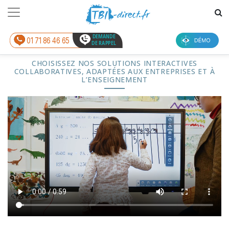
DEMANDE
01 71 86 46 65
DE RAPPEL
CHOISISSEZ NOS SOLUTIONS INTERACTIVES
COLLABORATIVES, ADAPTÉES AUX ENTREPRISES ET À
L’ENSEIGNEMENT