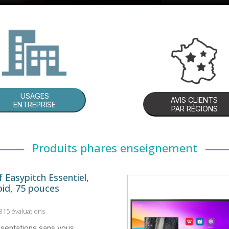
USAGES
AVIS CLIENTS
ENTREPRISE
PAR RÉGIONS
Produits phares enseignement
f Easypitch Essentiel,
id, 75 pouces
 315 évaluations
sentations sans vous