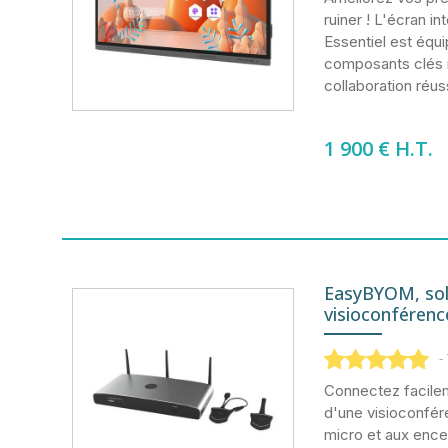
ruiner ! L'écran in
Essentiel est équi
composants clés 
collaboration réus
1 900
€ H.T.
EasyBYOM, sol
visioconférence
-
Connectez facilem
d'une visioconfér
micro et aux encei