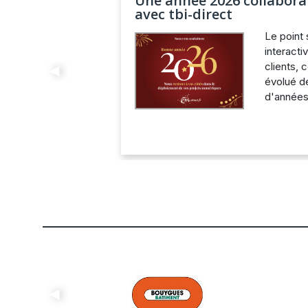
Une année 2026 collaborat
avec tbi-direct
Le point 
interact
clients,
Previous
évolué d
d'années
Previous