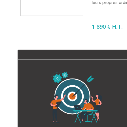
leurs propres ordi
1 890
€ H.T.