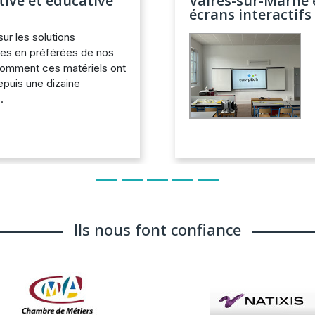
ive et éducative
Vaires-sur-Marne 
écrans interactifs
sur les solutions
ives en préférées de nos
 comment ces matériels ont
epuis une dizaine
.
Ils nous font confiance