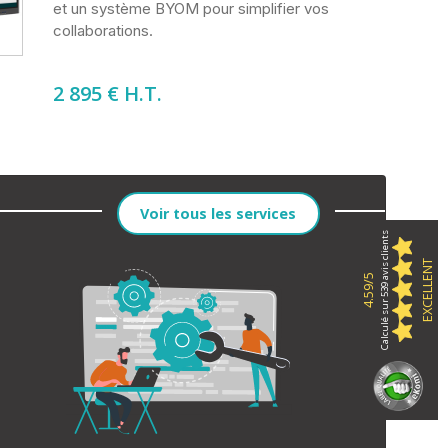
et un système BYOM pour simplifier vos
collaborations.
2 895
€ H.T.
Voir tous les services
Calculé sur 539 avis clients
EXCELLENT
4.59/5