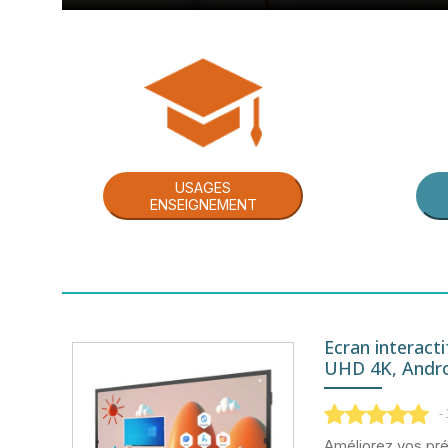
USAGES
ENSEIGNEMENT
Ecran interacti
UHD 4K, Andro
-
Améliorez vos pré