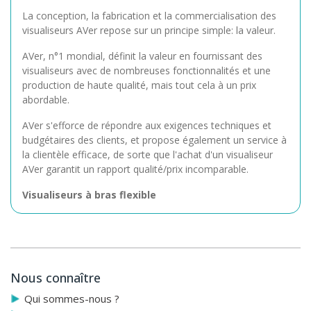
La conception, la fabrication et la commercialisation des
visualiseurs AVer repose sur un principe simple: la valeur.
AVer, n°1 mondial, définit la valeur en fournissant des
visualiseurs avec de nombreuses fonctionnalités et une
production de haute qualité, mais tout cela à un prix
abordable.
AVer s'efforce de répondre aux exigences techniques et
budgétaires des clients, et propose également un service à
la clientèle efficace, de sorte que l'achat d'un visualiseur
AVer garantit un rapport qualité/prix incomparable.
Visualiseurs à bras flexible
AVer offre deux gammes de visualiseurs à bras flexible : les
séries CP et F. La toute nouvelle série F allie la portabilité
et la flexibilité de la gamme CP à des fonctions exclusives :
Annotations intégrées sans PC, enregistrement direct sur
Nous connaître
clé USB ou carte SD, 30 images /seconde, résolution de
sortie HD...
Qui sommes-nous ?