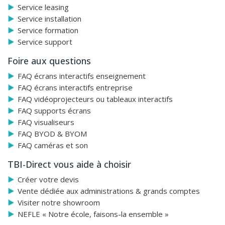
Service leasing
mm)
Service installation
Sortie HDMI pour relecture en full HD des vidéos
Service formation
enregistrées.
Service support
Micro intégré
Foire aux questions
Stockage sur mémoire interne, carte SDHC ou clé
FAQ écrans interactifs enseignement
USB
FAQ écrans interactifs entreprise
FAQ vidéoprojecteurs ou tableaux interactifs
Menus sur écran extrêmement intuitifs
FAQ supports écrans
FAQ visualiseurs
Lampe LED intégrée avec durée de vie de 20.000
FAQ BYOD & BYOM
heures
FAQ caméras et son
Différents outils de présentation et de comparaison
TBI-Direct vous aide à choisir
Logiciel Suite A+ incluant A+ Plug-in pour
Créer votre devis
PowerPoint, Word et Excel, et logiciel pour
Vente dédiée aux administrations & grands comptes
visualiseur AVerVision 4
Visiter notre showroom
NEFLE « Notre école, faisons-la ensemble »
Annotations intégrées