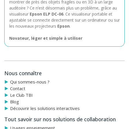
montrer de près des objets fragiles ou en 3D à un large
auditoire ? Ce n’est désormais plus un problème, grâce au
visualiseur
Epson
ELP DC-06
. Ce visualiseur portable et
ajustable se connecte directement sur un ordinateur ou sur
les nouveaux projecteurs
Epson
.
Novateur, léger et simple à utiliser
Le visualiseur
Epson
ELP DC-06
, doté des technologies les
plus avancées, est une solution de bureau compacte et
abordable, qui permet d’agrandir les documents source à
afficher tout en réduisant considérablement le délai de
Nous connaître
préparation. Il ne vous faut que quelques secondes pour
l’installer : vous pouvez le brancher directement sur un
Qui sommes-nous ?
nouveau projecteur
Epson
série EB-8 (ou sur de futurs
Contact
projecteurs
Epson
), grâce à la connexion USB directe. Il
Le Club TBI
vous permet également de travailler à partir d’un
Blog
ordinateur : branchez-le, dépliez son bras et vous êtes prêt
Découvrir les solutions interactives
à vous lancer.
Tout savoir sur nos solutions de collaboration
Des présentations vivantes
Usages enseignement